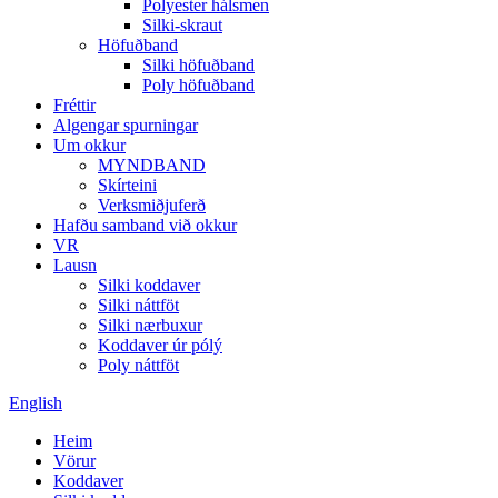
Polyester hálsmen
Silki-skraut
Höfuðband
Silki höfuðband
Poly höfuðband
Fréttir
Algengar spurningar
Um okkur
MYNDBAND
Skírteini
Verksmiðjuferð
Hafðu samband við okkur
VR
Lausn
Silki koddaver
Silki náttföt
Silki nærbuxur
Koddaver úr pólý
Poly náttföt
English
Heim
Vörur
Koddaver