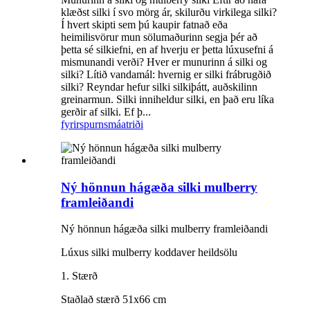
klæðst silki í svo mörg ár, skilurðu virkilega silki?
Í hvert skipti sem þú kaupir fatnað eða
heimilisvörur mun sölumaðurinn segja þér að
þetta sé silkiefni, en af ​​hverju er þetta lúxusefni á
mismunandi verði? Hver er munurinn á silki og
silki? Lítið vandamál: hvernig er silki frábrugðið
silki? Reyndar hefur silki silkiþátt, auðskilinn
greinarmun. Silki inniheldur silki, en það eru líka
gerðir af silki. Ef þ...
fyrirspurn
smáatriði
Ný hönnun hágæða silki mulberry
framleiðandi
Ný hönnun hágæða silki mulberry framleiðandi
Lúxus silki mulberry koddaver heildsölu
1. Stærð
Staðlað stærð 51x66 cm