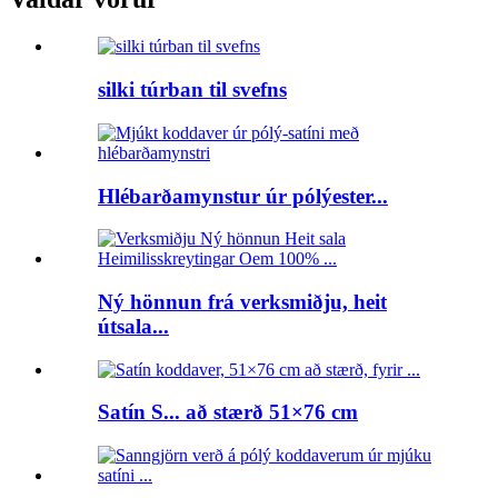
silki túrban til svefns
Hlébarðamynstur úr pólýester...
Ný hönnun frá verksmiðju, heit
útsala...
Satín S... að stærð 51×76 cm