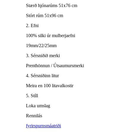
Stærð hjónarúms 51x76 cm
Stórt rúm 51x96 cm
2. Efni
100% silki úr mulberjaefni
19mm/22/25mm
3. Sérsniðið merki
Prenthönnun / Útsaumursmerki
4. Sérsniðinn litur
Meira en 100 litavalkostir
5. Stíll
Loka umslag
Rennilás
fyrirspurn
smáatriði