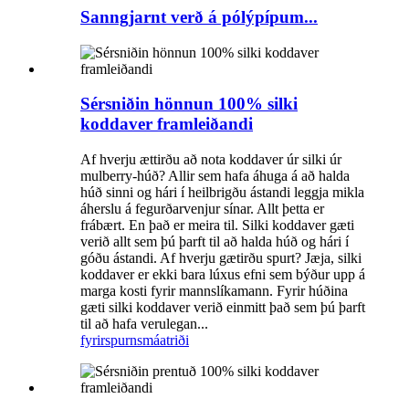
Sanngjarnt verð á pólýpípum...
Sérsniðin hönnun 100% silki
koddaver framleiðandi
Af hverju ættirðu að nota koddaver úr silki úr
mulberry-húð? Allir sem hafa áhuga á að halda
húð sinni og hári í heilbrigðu ástandi leggja mikla
áherslu á fegurðarvenjur sínar. Allt þetta er
frábært. En það er meira til. Silki koddaver gæti
verið allt sem þú þarft til að halda húð og hári í
góðu ástandi. Af hverju gætirðu spurt? Jæja, silki
koddaver er ekki bara lúxus efni sem býður upp á
marga kosti fyrir mannslíkamann. Fyrir húðina
gæti silki koddaver verið einmitt það sem þú þarft
til að hafa verulegan...
fyrirspurn
smáatriði