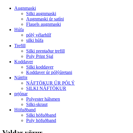
Augnmaski
Silki augnmaski
Augnmaski úr satíni
Flauels augnmaski
Húfa
pólý vélarhlíf
silki húfa
Trefill
Silki prentaður trefill
Poly Print Sjal
Koddaver
Silki koddaver
Koddaver úr pólýúretani
Náttföt
NÁFTÖKUR ÚR PÓLÝ
SILKI NÁFTÖKUR
prjónar
Polyester hálsmen
Silki-skraut
Höfuðband
Silki höfuðband
Poly höfuðband
Valdar vörur