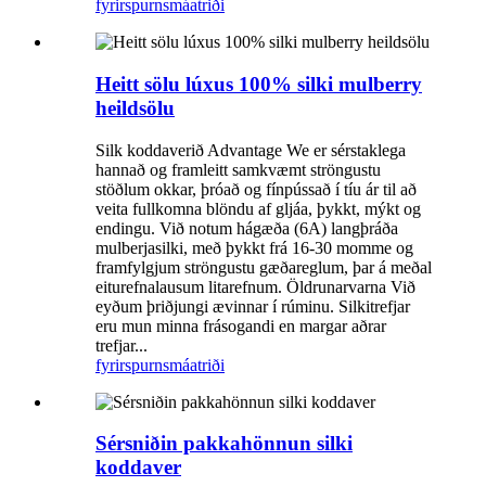
fyrirspurn
smáatriði
Heitt sölu lúxus 100% silki mulberry
heildsölu
Silk koddaverið Advantage We er sérstaklega
hannað og framleitt samkvæmt ströngustu
stöðlum okkar, þróað og fínpússað í tíu ár til að
veita fullkomna blöndu af gljáa, þykkt, mýkt og
endingu. Við notum hágæða (6A) langþráða
mulberjasilki, með þykkt frá 16-30 momme og
framfylgjum ströngustu gæðareglum, þar á meðal
eiturefnalausum litarefnum. Öldrunarvarna Við
eyðum þriðjungi ævinnar í rúminu. Silkitrefjar
eru mun minna frásogandi en margar aðrar
trefjar...
fyrirspurn
smáatriði
Sérsniðin pakkahönnun silki
koddaver