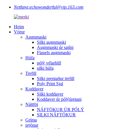
Netfang:
echowonderful@vip.163.com
Heim
Vörur
Augnmaski
Silki augnmaski
Augnmaski úr satíni
Flauels augnmaski
Húfa
pólý vélarhlíf
silki húfa
Trefill
Silki prentaður trefill
Poly Print Sjal
Koddaver
Silki koddaver
Koddaver úr pólýúretani
Náttföt
NÁFTÖKUR ÚR PÓLÝ
SILKI NÁFTÖKUR
Gríma
prjónar