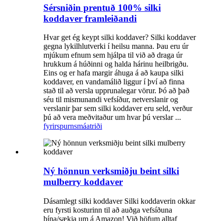
Sérsniðin prentuð 100% silki
koddaver framleiðandi
Hvar get ég keypt silki koddaver? Silki koddaver
gegna lykilhlutverki í heilsu manna. Þau eru úr
mjúkum efnum sem hjálpa til við að draga úr
hrukkum á húðinni og halda hárinu heilbrigðu.
Eins og er hafa margir áhuga á að kaupa silki
koddaver, en vandamálið liggur í því að finna
stað til að versla upprunalegar vörur. Þó að það
séu til mismunandi vefsíður, netverslanir og
verslanir þar sem silki koddaver eru seld, verður
þú að vera meðvitaður um hvar þú verslar ...
fyrirspurn
smáatriði
Ný hönnun verksmiðju beint silki
mulberry koddaver
Dásamlegt silki koddaver Silki koddaverin okkar
eru fyrsti kosturinn til að auðga vefsíðuna
þína/sækja um á Amazon! Við höfum alltaf