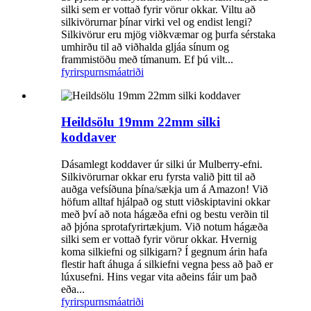
silki sem er vottað fyrir vörur okkar. Viltu að
silkivörurnar þínar virki vel og endist lengi?
Silkivörur eru mjög viðkvæmar og þurfa sérstaka
umhirðu til að viðhalda gljáa sínum og
frammistöðu með tímanum. Ef þú vilt...
fyrirspurn
smáatriði
Heildsölu 19mm 22mm silki
koddaver
Dásamlegt koddaver úr silki úr Mulberry-efni.
Silkivörurnar okkar eru fyrsta valið þitt til að
auðga vefsíðuna þína/sækja um á Amazon! Við
höfum alltaf hjálpað og stutt viðskiptavini okkar
með því að nota hágæða efni og bestu verðin til
að þjóna sprotafyrirtækjum. Við notum hágæða
silki sem er vottað fyrir vörur okkar. Hvernig
koma silkiefni og silkigarn? Í gegnum árin hafa
flestir haft áhuga á silkiefni vegna þess að það er
lúxusefni. Hins vegar vita aðeins fáir um það
eða...
fyrirspurn
smáatriði