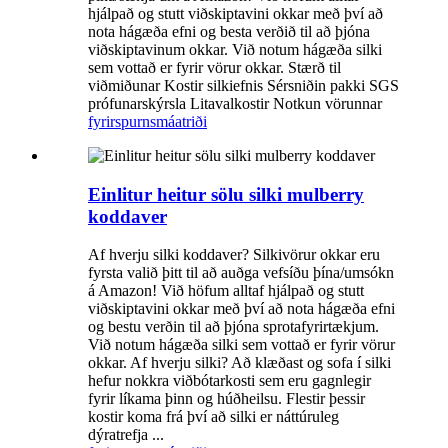
hjálpað og stutt viðskiptavini okkar með því að
nota hágæða efni og besta verðið til að þjóna
viðskiptavinum okkar. Við notum hágæða silki
sem vottað er fyrir vörur okkar. Stærð til
viðmiðunar Kostir silkiefnis Sérsniðin pakki SGS
prófunarskýrsla Litavalkostir Notkun vörunnar
fyrirspurn
smáatriði
Einlitur heitur sölu silki mulberry
koddaver
Af hverju silki koddaver? Silkivörur okkar eru
fyrsta valið þitt til að auðga vefsíðu þína/umsókn
á Amazon! Við höfum alltaf hjálpað og stutt
viðskiptavini okkar með því að nota hágæða efni
og bestu verðin til að þjóna sprotafyrirtækjum.
Við notum hágæða silki sem vottað er fyrir vörur
okkar. Af hverju silki? Að klæðast og sofa í silki
hefur nokkra viðbótarkosti sem eru gagnlegir
fyrir líkama þinn og húðheilsu. Flestir þessir
kostir koma frá því að silki er náttúruleg
dýratrefja ...