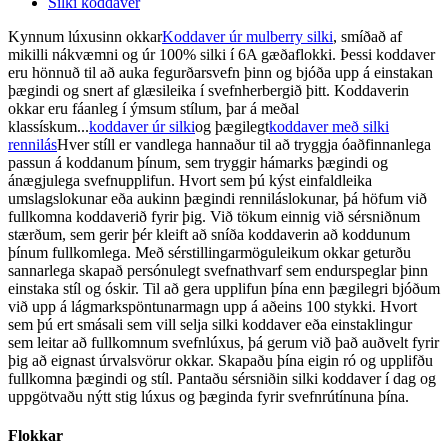
Silki koddaver
Kynnum lúxusinn okkar
Koddaver úr mulberry silki
, smíðað af
mikilli nákvæmni og úr 100% silki í 6A gæðaflokki. Þessi koddaver
eru hönnuð til að auka fegurðarsvefn þinn og bjóða upp á einstakan
þægindi og snert af glæsileika í svefnherbergið þitt. Koddaverin
okkar eru fáanleg í ýmsum stílum, þar á meðal
klassískum...
koddaver úr silki
og þægilegt
koddaver með silki
rennilás
Hver stíll er vandlega hannaður til að tryggja óaðfinnanlega
passun á koddanum þínum, sem tryggir hámarks þægindi og
ánægjulega svefnupplifun. Hvort sem þú kýst einfaldleika
umslagslokunar eða aukinn þægindi renniláslokunar, þá höfum við
fullkomna koddaverið fyrir þig. Við tökum einnig við sérsniðnum
stærðum, sem gerir þér kleift að sníða koddaverin að koddunum
þínum fullkomlega. Með sérstillingarmöguleikum okkar geturðu
sannarlega skapað persónulegt svefnathvarf sem endurspeglar þinn
einstaka stíl og óskir. Til að gera upplifun þína enn þægilegri bjóðum
við upp á lágmarkspöntunarmagn upp á aðeins 100 stykki. Hvort
sem þú ert smásali sem vill selja silki koddaver eða einstaklingur
sem leitar að fullkomnum svefnlúxus, þá gerum við það auðvelt fyrir
þig að eignast úrvalsvörur okkar. Skapaðu þína eigin ró og upplifðu
fullkomna þægindi og stíl. Pantaðu sérsniðin silki koddaver í dag og
uppgötvaðu nýtt stig lúxus og þæginda fyrir svefnrútínuna þína.
Flokkar