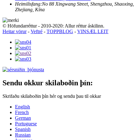
Heimilisfang:
No 88 Xingwang Street, Shengzhou, Shaoxing,
Zhejiang, Kína
© Höfundarréttur - 2010-2020: Allur réttur áskilinn.
Heitar vörur
-
Veftré
-
TOPPBLOG
-
VINSÆL LEIT
Sendu okkur skilaboðin þín:
Skrifaðu skilaboðin þín hér og sendu þau til okkar
English
French
German
Portuguese
Spanish
Russian