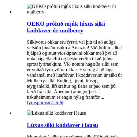
OEKO prófuð mjúk lúxus silki
koddaver úr mulberry
Silkivörur okkar eru fyrsta val þitt til að auðga
vefsíðu þína/umsókn á Amazon! Við höfum alltaf
hjálpað og stutt viðskiptavini okkar með því að
nota hágæða efni og bestu verðin til að þjóna
sprotafyrirtækjum. Við notum hágæða silki sem
er vottað fyrir vörur okkar. Hvernig á að laga
vandamál með litafölvun í koddaverum úr silki úr
Mulberry-silki. Ending, ljómi, frásog,
teygjanleiki, lífskraftur og fleira er það sem þú
færð frá silki. Áberandi árangur þess í
tískuheiminum er engin nýleg framför....
fyrirspurn
smáatriði
Lúxus silki koddaver í lausu
Munurinn á silki og mulberry silki Eftir að hafa