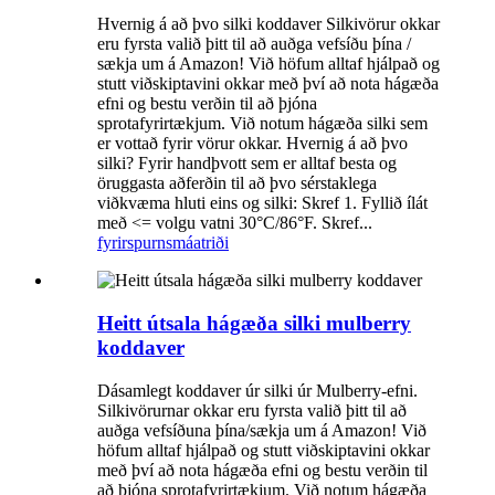
Hvernig á að þvo silki koddaver Silkivörur okkar
eru fyrsta valið þitt til að auðga vefsíðu þína /
sækja um á Amazon! Við höfum alltaf hjálpað og
stutt viðskiptavini okkar með því að nota hágæða
efni og bestu verðin til að þjóna
sprotafyrirtækjum. Við notum hágæða silki sem
er vottað fyrir vörur okkar. Hvernig á að þvo
silki? Fyrir handþvott sem er alltaf besta og
öruggasta aðferðin til að þvo sérstaklega
viðkvæma hluti eins og silki: Skref 1. Fyllið ílát
með <= volgu vatni 30°C/86°F. Skref...
fyrirspurn
smáatriði
Heitt útsala hágæða silki mulberry
koddaver
Dásamlegt koddaver úr silki úr Mulberry-efni.
Silkivörurnar okkar eru fyrsta valið þitt til að
auðga vefsíðuna þína/sækja um á Amazon! Við
höfum alltaf hjálpað og stutt viðskiptavini okkar
með því að nota hágæða efni og bestu verðin til
að þjóna sprotafyrirtækjum. Við notum hágæða