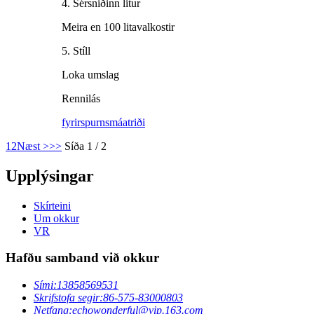
4. Sérsniðinn litur
Meira en 100 litavalkostir
5. Stíll
Loka umslag
Rennilás
fyrirspurn
smáatriði
1
2
Næst >
>>
Síða 1 / 2
Upplýsingar
Skírteini
Um okkur
VR
Hafðu samband við okkur
Sími:
13858569531
Skrifstofa segir:
86-575-83000803
Netfang:
echowonderful@vip.163.com