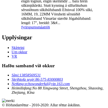
engin tognun, engin skemmdir ... bara hrein
silkimjúkleiki. Stutt kynning á silfurlituðum
sérsniðnum silkihúfubandi Efnisval 100% silki,
16MM, 19, 22MM Vöruheiti sérsniðið
silkihúfuband Vinsælar stærðir Jógahúfuband:
lengd: 17″, breidd: 3&#...
fyrirspurn
smáatriði
Upplýsingar
Skírteini
Um okkur
VR
Hafðu samband við okkur
Sími:
13858569531
Skrifstofa segir:
86-575-83000803
Netfang:
echowonderful@vip.163.com
Heimilisfang:
No 88 Xingwang Street, Shengzhou, Shaoxing,
Zhejiang, Kína
© Höfundarréttur - 2010-2020: Allur réttur áskilinn.