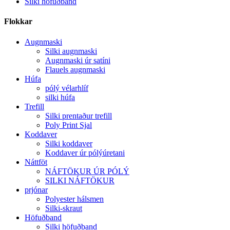
Silki höfuðband
Flokkar
Augnmaski
Silki augnmaski
Augnmaski úr satíni
Flauels augnmaski
Húfa
pólý vélarhlíf
silki húfa
Trefill
Silki prentaður trefill
Poly Print Sjal
Koddaver
Silki koddaver
Koddaver úr pólýúretani
Náttföt
NÁFTÖKUR ÚR PÓLÝ
SILKI NÁFTÖKUR
prjónar
Polyester hálsmen
Silki-skraut
Höfuðband
Silki höfuðband