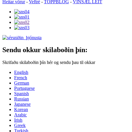
Heitar vörur
-
Veftré
-
TOPPBLOG
-
VINSÆL LEIT
Sendu okkur skilaboðin þín:
Skrifaðu skilaboðin þín hér og sendu þau til okkar
English
French
German
Portuguese
Spanish
Russian
Japanese
Korean
Arabic
Irish
Greek
Turkish