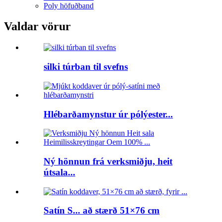
Poly höfuðband
Valdar vörur
silki túrban til svefns
Hlébarðamynstur úr pólýester...
Ný hönnun frá verksmiðju, heit
útsala...
Satín S... að stærð 51×76 cm