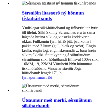
Sérsniðin litastærð ný hönnun
tískuhárbands
Yndislegar silki-höfuðband og frábærir litir fyrir
öll tilefni. Silki Skinny Scrunchies eru úr sama
hágæða hreina silki og vinsælu koddaverin
okkar. Fullkomin fyrir hárið þitt, þau koma í
pakka með 3 litum (gull, bleik og svört). Engin
krulla, engin tog, engin skemmdir ... bara hrein
silkimjúkleiki. Stutt kynning á silfurlituðum
sérsniðnum silki-höfuðbandi Efnisval 100% silki,
16MM, 19, 22MM Vöruheiti Nýtt hönnunar
tískuhöfuðband Vinsælar stærðir Jóga-
höfuðband: lengd: 17″, b...
fyrirspurn
smáatriði
Útsaumur með merki, sérsniðnum
silkihárbandi