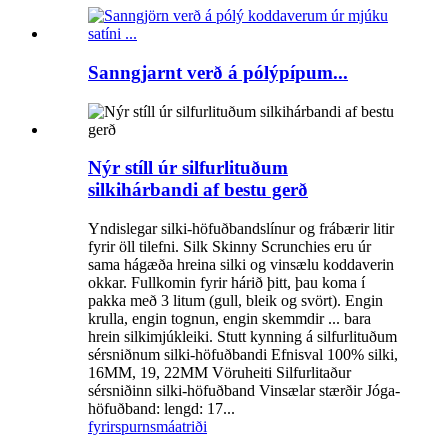
Sanngjarnt verð á pólýpípum...
Nýr stíll úr silfurlituðum
silkihárbandi af bestu gerð
Yndislegar silki-höfuðbandslínur og frábærir litir
fyrir öll tilefni. Silk Skinny Scrunchies eru úr
sama hágæða hreina silki og vinsælu koddaverin
okkar. Fullkomin fyrir hárið þitt, þau koma í
pakka með 3 litum (gull, bleik og svört). Engin
krulla, engin tognun, engin skemmdir ... bara
hrein silkimjúkleiki. Stutt kynning á silfurlituðum
sérsniðnum silki-höfuðbandi Efnisval 100% silki,
16MM, 19, 22MM Vöruheiti Silfurlitaður
sérsniðinn silki-höfuðband Vinsælar stærðir Jóga-
höfuðband: lengd: 17...
fyrirspurn
smáatriði