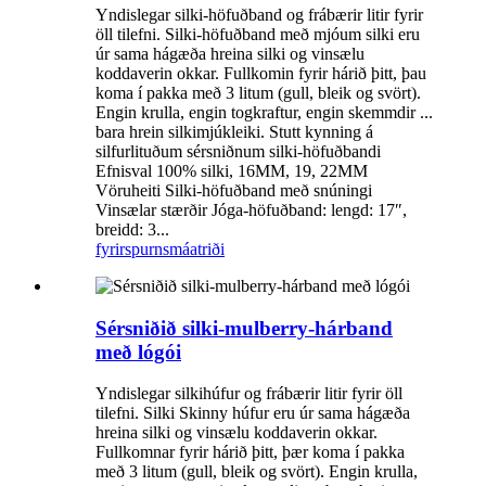
Yndislegar silki-höfuðband og frábærir litir fyrir
öll tilefni. Silki-höfuðband með mjóum silki eru
úr sama hágæða hreina silki og vinsælu
koddaverin okkar. Fullkomin fyrir hárið þitt, þau
koma í pakka með 3 litum (gull, bleik og svört).
Engin krulla, engin togkraftur, engin skemmdir ...
bara hrein silkimjúkleiki. Stutt kynning á
silfurlituðum sérsniðnum silki-höfuðbandi
Efnisval 100% silki, 16MM, 19, 22MM
Vöruheiti Silki-höfuðband með snúningi
Vinsælar stærðir Jóga-höfuðband: lengd: 17″,
breidd: 3...
fyrirspurn
smáatriði
Sérsniðið silki-mulberry-hárband
með lógói
Yndislegar silkihúfur og frábærir litir fyrir öll
tilefni. Silki Skinny húfur eru úr sama hágæða
hreina silki og vinsælu koddaverin okkar.
Fullkomnar fyrir hárið þitt, þær koma í pakka
með 3 litum (gull, bleik og svört). Engin krulla,