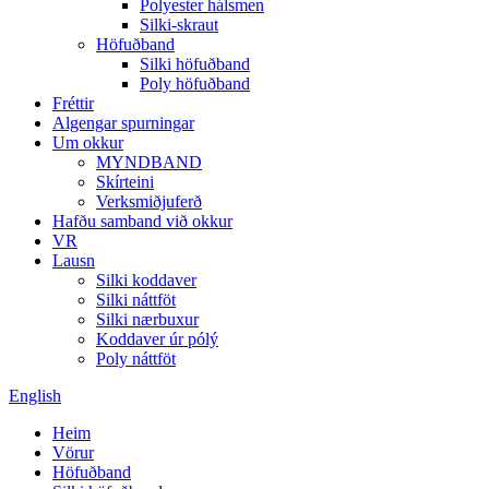
Polyester hálsmen
Silki-skraut
Höfuðband
Silki höfuðband
Poly höfuðband
Fréttir
Algengar spurningar
Um okkur
MYNDBAND
Skírteini
Verksmiðjuferð
Hafðu samband við okkur
VR
Lausn
Silki koddaver
Silki náttföt
Silki nærbuxur
Koddaver úr pólý
Poly náttföt
English
Heim
Vörur
Höfuðband