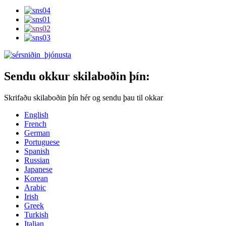
Sendu okkur skilaboðin þín:
Skrifaðu skilaboðin þín hér og sendu þau til okkar
English
French
German
Portuguese
Spanish
Russian
Japanese
Korean
Arabic
Irish
Greek
Turkish
Italian