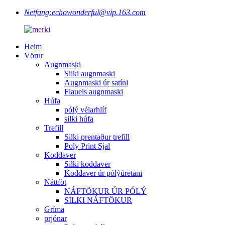
Netfang:
echowonderful@vip.163.com
Heim
Vörur
Augnmaski
Silki augnmaski
Augnmaski úr satíni
Flauels augnmaski
Húfa
pólý vélarhlíf
silki húfa
Trefill
Silki prentaður trefill
Poly Print Sjal
Koddaver
Silki koddaver
Koddaver úr pólýúretani
Náttföt
NÁFTÖKUR ÚR PÓLÝ
SILKI NÁFTÖKUR
Gríma
prjónar