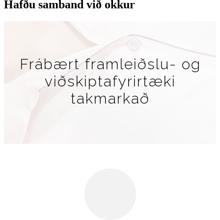
Hafðu samband við okkur
Frábært framleiðslu- og
viðskiptafyrirtæki
takmarkað