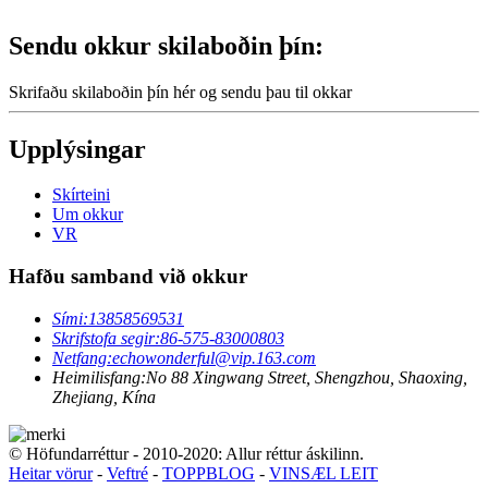
Sendu okkur skilaboðin þín:
Skrifaðu skilaboðin þín hér og sendu þau til okkar
Upplýsingar
Skírteini
Um okkur
VR
Hafðu samband við okkur
Sími:
13858569531
Skrifstofa segir:
86-575-83000803
Netfang:
echowonderful@vip.163.com
Heimilisfang:
No 88 Xingwang Street, Shengzhou, Shaoxing,
Zhejiang, Kína
© Höfundarréttur - 2010-2020: Allur réttur áskilinn.
Heitar vörur
-
Veftré
-
TOPPBLOG
-
VINSÆL LEIT