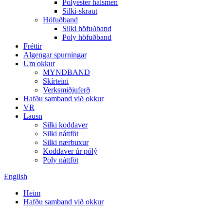
Polyester hálsmen
Silki-skraut
Höfuðband
Silki höfuðband
Poly höfuðband
Fréttir
Algengar spurningar
Um okkur
MYNDBAND
Skírteini
Verksmiðjuferð
Hafðu samband við okkur
VR
Lausn
Silki koddaver
Silki náttföt
Silki nærbuxur
Koddaver úr pólý
Poly náttföt
English
Heim
Hafðu samband við okkur