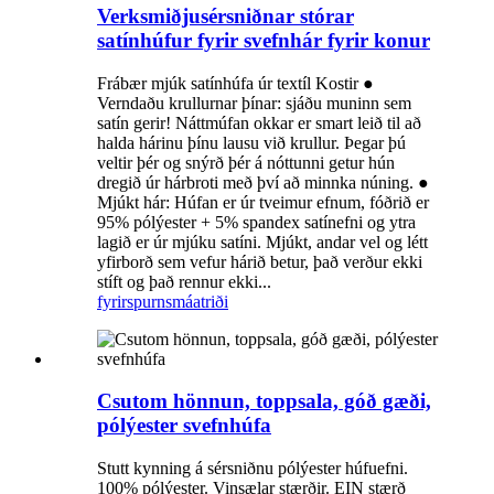
Verksmiðjusérsniðnar stórar
satínhúfur fyrir svefnhár fyrir konur
Frábær mjúk satínhúfa úr textíl Kostir ●
Verndaðu krullurnar þínar: sjáðu muninn sem
satín gerir! Náttmúfan okkar er smart leið til að
halda hárinu þínu lausu við krullur. Þegar þú
veltir þér og snýrð þér á nóttunni getur hún
dregið úr hárbroti með því að minnka núning. ●
Mjúkt hár: Húfan er úr tveimur efnum, fóðrið er
95% pólýester + 5% spandex satínefni og ytra
lagið er úr mjúku satíni. Mjúkt, andar vel og létt
yfirborð sem vefur hárið betur, það verður ekki
stíft og það rennur ekki...
fyrirspurn
smáatriði
Csutom hönnun, toppsala, góð gæði,
pólýester svefnhúfa
Stutt kynning á sérsniðnu pólýester húfuefni.
100% pólýester. Vinsælar stærðir. EIN stærð