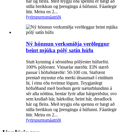
hár og fleira. Með teygju eða spennu er hægt að
stilla breikkun og þrengingu á húfunni. Fáanlegir
litir. Meira en 2...
fyrirspurn
smáatriði
Ný hönnun verksmiðja verðleggur
beint mjúka pólý satín húfu
Stutt kynning á sérsniðnu pólýester húfuefni.
100% pólýester. Vinsælar stærðir. EIN stærð
passar í höfuðstærðir: 50-100 cm. Stafrænt
prentað mynstur eða merki útsaumað í einlitum
lit, í einu eða tveimur lögum. Teygjanlegt
höfuðband með borðum gerir næturblundinn á
sér alla nóttina, hentar fyrir allar hárgreiðslur, svo
sem krullað hár, hárkollur, beint hár, dreadlock
hár og fleira. Með teygju eða spennu er hægt að
stilla breikkun og þrengingu á húfunni. Fáanlegir
litir. Meira en 2...
fyrirspurn
smáatriði