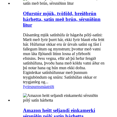
Ofurstór mjúk, tvöföld, breiðbrún
hárhetta, satín með brún, sérsniðinn
litur
Dásamleg mjúk satínhúfa úr hágæða pólý-satíni:
Mælt með fyrir þurrt hár, ekki fyrir blautt eða feitt
hár. Húfurnar okkar eru úr úrvals satíni og fást í
fallegum litum og mynstrum; þvottur með vatni
mun láta fljótandi litinn losna af yfirborði
efnisins. Þess vegna, eftir að þú hefur fengið
satínhúfuna, þvoðu hana með köldu vatni áður en
þú notar hana og hún mun ekki dofna.
Eiginleikar satínhúfunnar með þunnum
teygjuböndum og snúru: Satínhúfan okkar er
teygjanleg og...
fyrirspurn
smáatriði
Amazon heitt seljandi einkamerki
sérsniðin pólý satín hárhetta