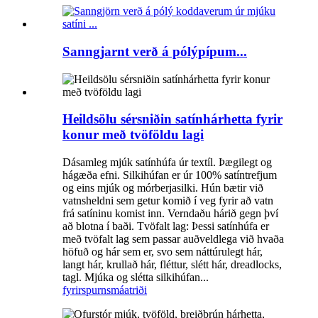
Sanngjarnt verð á pólýpípum...
Heildsölu sérsniðin satínhárhetta fyrir
konur með tvöföldu lagi
Dásamleg mjúk satínhúfa úr textíl. Þægilegt og
hágæða efni. Silkihúfan er úr 100% satíntrefjum
og eins mjúk og mórberjasilki. Hún bætir við
vatnsheldni sem getur komið í veg fyrir að vatn
frá satíninu komist inn. Verndaðu hárið gegn því
að blotna í baði. Tvöfalt lag: Þessi satínhúfa er
með tvöfalt lag sem passar auðveldlega við hvaða
höfuð og hár sem er, svo sem náttúrulegt hár,
langt hár, krullað hár, fléttur, slétt hár, dreadlocks,
tagl. Mjúka og slétta silkihúfan...
fyrirspurn
smáatriði