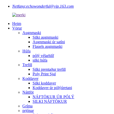
Netfang:
echowonderful@vip.163.com
Heim
Vörur
Augnmaski
Silki augnmaski
Augnmaski úr satíni
Flauels augnmaski
Húfa
pólý vélarhlíf
silki húfa
Trefill
Silki prentaður trefill
Poly Print Sjal
Koddaver
Silki koddaver
Koddaver úr pólýúretani
Náttföt
NÁFTÖKUR ÚR PÓLÝ
SILKI NÁFTÖKUR
Gríma
prjónar