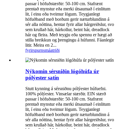
passar í höfuðstærðir: 50-100 cm. Stafrænt
prentað mynstur eða merki útsaumað í einlitum
lit, í einu eða tveimur lögum. Teygjanlegt
höfuðband með borðum gerir næturblundinn á
sér alla nóttina, hentar fyrir allar hárgreiðslur, svo
sem krullað hár, hárkollur, beint hár, dreadlock
hár og fleira. Með teygju eða spennu er hægt að
stilla breikkun og þrengingu á húfunni. Fáanlegir
litir. Meira en 2...
fyrirspurn
smáatriði
Nýkomin sérsniðin lógóhúfa úr
pólýester satín
Stutt kynning á sérsniðnu pólýester húfuefni.
100% pólýester. Vinsælar stærðir. EIN stærð
passar í höfuðstærðir: 50-100 cm. Stafrænt
prentað mynstur eða merki útsaumað í einlitum
lit, í einu eða tveimur lögum. Teygjanlegt
höfuðband með borðum gerir næturblundinn á
sér alla nóttina, hentar fyrir allar hárgreiðslur, svo
sem krullað hár, hárkollur, beint hár, dreadlock