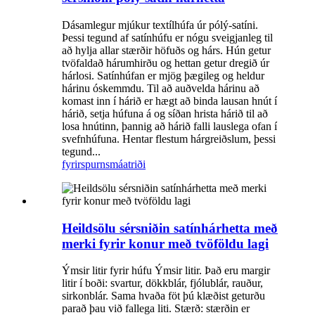
Dásamlegur mjúkur textílhúfa úr pólý-satíni.
Þessi tegund af satínhúfu er nógu sveigjanleg til
að hylja allar stærðir höfuðs og hárs. Hún getur
tvöfaldað hárumhirðu og hettan getur dregið úr
hárlosi. Satínhúfan er mjög þægileg og heldur
hárinu óskemmdu. Til að auðvelda hárinu að
komast inn í hárið er hægt að binda lausan hnút í
hárið, setja húfuna á og síðan hrista hárið til að
losa hnútinn, þannig að hárið falli lauslega ofan í
svefnhúfuna. Hentar flestum hárgreiðslum, þessi
tegund...
fyrirspurn
smáatriði
Heildsölu sérsniðin satínhárhetta með
merki fyrir konur með tvöföldu lagi
Ýmsir litir fyrir húfu Ýmsir litir. Það eru margir
litir í boði: svartur, dökkblár, fjólublár, rauður,
sirkonblár. Sama hvaða föt þú klæðist geturðu
parað þau við fallega liti. Stærð: stærðin er