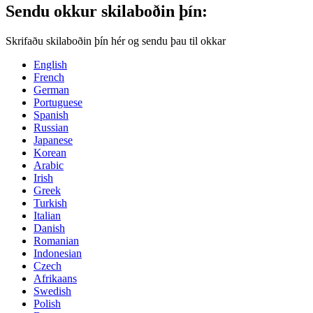
Sendu okkur skilaboðin þín:
Skrifaðu skilaboðin þín hér og sendu þau til okkar
English
French
German
Portuguese
Spanish
Russian
Japanese
Korean
Arabic
Irish
Greek
Turkish
Italian
Danish
Romanian
Indonesian
Czech
Afrikaans
Swedish
Polish