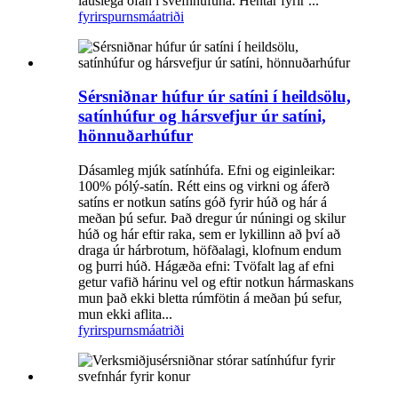
lauslega ofan í svefnhúfuna. Hentar fyrir ...
fyrirspurn
smáatriði
Sérsniðnar húfur úr satíni í heildsölu,
satínhúfur og hársvefjur úr satíni,
hönnuðarhúfur
Dásamleg mjúk satínhúfa. Efni og eiginleikar:
100% pólý-satín. Rétt eins og virkni og áferð
satíns er notkun satíns góð fyrir húð og hár á
meðan þú sefur. Það dregur úr núningi og skilur
húð og hár eftir raka, sem er lykillinn að því að
draga úr hárbrotum, höfðalagi, klofnum endum
og þurri húð. Hágæða efni: Tvöfalt lag af efni
getur vafið hárinu vel og eftir notkun hármaskans
mun það ekki bletta rúmfötin á meðan þú sefur,
mun ekki aflita...
fyrirspurn
smáatriði