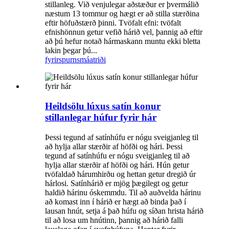
stillanleg. Við venjulegar aðstæður er þvermálið
næstum 13 tommur og hægt er að stilla stærðina
eftir höfuðstærð þinni. Tvöfalt efni: tvöfalt
efnishönnun getur vefið hárið vel, þannig að eftir
að þú hefur notað hármaskann muntu ekki bletta
lakin þegar þú...
fyrirspurn
smáatriði
Heildsölu lúxus satín konur
stillanlegar húfur fyrir hár
Þessi tegund af satínhúfu er nógu sveigjanleg til
að hylja allar stærðir af höfði og hári. Þessi
tegund af satínhúfu er nógu sveigjanleg til að
hylja allar stærðir af höfði og hári. Hún getur
tvöfaldað hárumhirðu og hettan getur dregið úr
hárlosi. Satínhárið er mjög þægilegt og getur
haldið hárinu óskemmdu. Til að auðvelda hárinu
að komast inn í hárið er hægt að binda það í
lausan hnút, setja á það húfu og síðan hrista hárið
til að losa um hnútinn, þannig að hárið falli