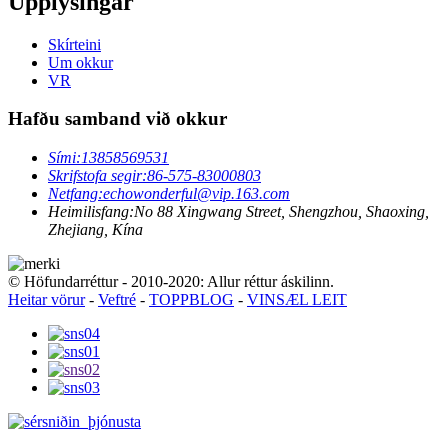
Upplýsingar
Skírteini
Um okkur
VR
Hafðu samband við okkur
Sími:
13858569531
Skrifstofa segir:
86-575-83000803
Netfang:
echowonderful@vip.163.com
Heimilisfang:
No 88 Xingwang Street, Shengzhou, Shaoxing,
Zhejiang, Kína
© Höfundarréttur - 2010-2020: Allur réttur áskilinn.
Heitar vörur
-
Veftré
-
TOPPBLOG
-
VINSÆL LEIT