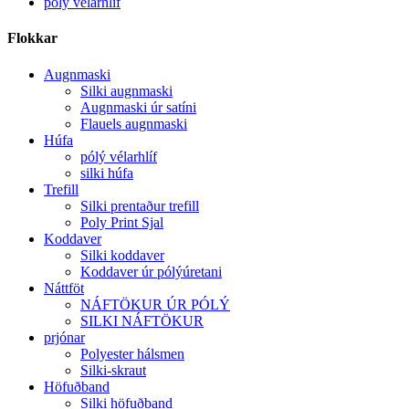
pólý vélarhlíf
Flokkar
Augnmaski
Silki augnmaski
Augnmaski úr satíni
Flauels augnmaski
Húfa
pólý vélarhlíf
silki húfa
Trefill
Silki prentaður trefill
Poly Print Sjal
Koddaver
Silki koddaver
Koddaver úr pólýúretani
Náttföt
NÁFTÖKUR ÚR PÓLÝ
SILKI NÁFTÖKUR
prjónar
Polyester hálsmen
Silki-skraut
Höfuðband
Silki höfuðband