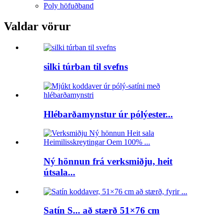
Poly höfuðband
Valdar vörur
silki túrban til svefns
Hlébarðamynstur úr pólýester...
Ný hönnun frá verksmiðju, heit
útsala...
Satín S... að stærð 51×76 cm