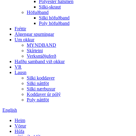
Polyester hálsmen
Silki-skraut
Höfuðband
Silki höfuðband
Poly höfuðband
Fréttir
Algengar spurningar
Um okkur
MYNDBAND
Skírteini
Verksmiðjuferð
Hafðu samband við okkur
VR
Lausn
Silki koddaver
Silki náttföt
Silki nærbuxur
Koddaver úr pólý
Poly náttföt
English
Heim
Vörur
Húfa